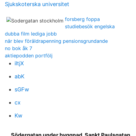
Sjukskoterska universitet
forsberg foppa
studiebesök engelska
dubba film lediga jobb
när blev föräldrapenning pensionsgrundande
no bok åk 7
aktiepodden portfölj
iltjX
abK
sGFw
cx
Kw
Södergatan under byggnad. Sankt Paulsgatan