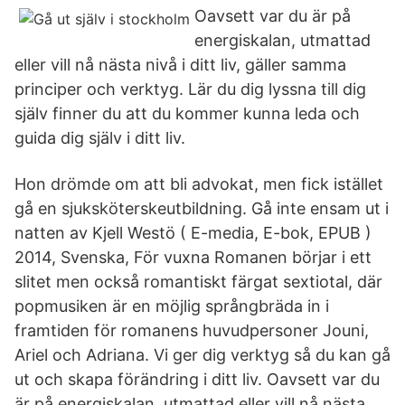
Oavsett var du är på
energiskalan, utmattad
eller vill nå nästa nivå i ditt liv, gäller samma
principer och verktyg. Lär du dig lyssna till dig
själv finner du att du kommer kunna leda och
guida dig själv i ditt liv.
Hon drömde om att bli advokat, men fick istället
gå en sjuksköterskeutbildning. Gå inte ensam ut i
natten av Kjell Westö ( E-media, E-bok, EPUB )
2014, Svenska, För vuxna Romanen börjar i ett
slitet men också romantiskt färgat sextiotal, där
popmusiken är en möjlig språngbräda in i
framtiden för romanens huvudpersoner Jouni,
Ariel och Adriana. Vi ger dig verktyg så du kan gå
ut och skapa förändring i ditt liv. Oavsett var du
är på energiskalan, utmattad eller vill nå nästa