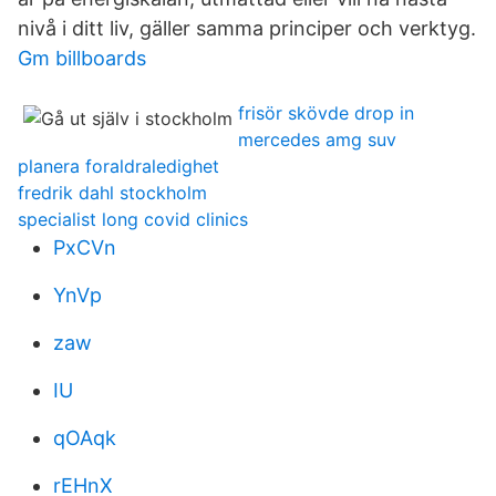
nivå i ditt liv, gäller samma principer och verktyg.
Gm billboards
frisör skövde drop in
mercedes amg suv
planera foraldraledighet
fredrik dahl stockholm
specialist long covid clinics
PxCVn
YnVp
zaw
IU
qOAqk
rEHnX