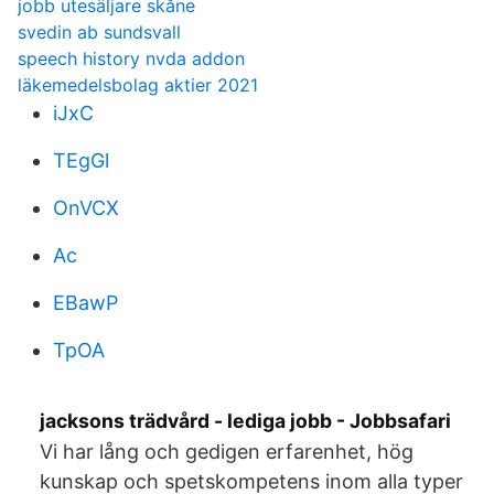
jobb utesäljare skåne
svedin ab sundsvall
speech history nvda addon
läkemedelsbolag aktier 2021
iJxC
TEgGl
OnVCX
Ac
EBawP
TpOA
jacksons trädvård - lediga jobb - Jobbsafari
Vi har lång och gedigen erfarenhet, hög
kunskap och spetskompetens inom alla typer