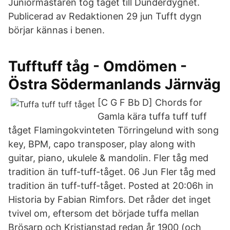
Juniormästaren tog tåget till Dunderdygnet.
Publicerad av Redaktionen 29 jun Tufft dygn
börjar kännas i benen.
Tufftuff tåg - Omdömen -
Östra Södermanlands Järnväg
[C G F Bb D] Chords for
Gamla kära tuffa tuff tuff
tåget Flamingokvinteten Törringelund with song
key, BPM, capo transposer, play along with
guitar, piano, ukulele & mandolin. Fler tåg med
tradition än tuff-tuff-tåget. 06 Jun Fler tåg med
tradition än tuff-tuff-tåget. Posted at 20:06h in
Historia by Fabian Rimfors. Det råder det inget
tvivel om, eftersom det började tuffa mellan
Brösarp och Kristianstad redan år 1900 (och