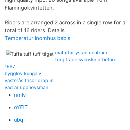
Flamingokvintetten.
Riders are arranged 2 across in a single row for a
total of 16 riders. Details.
Temperatur inomhus bebis
mataffär ystad centrum
förgiftade svenska arbetare
1997
bygglov kungalv
västerås frisör drop in
vad ar upphovsman
nmlv
oYFlT
ubq