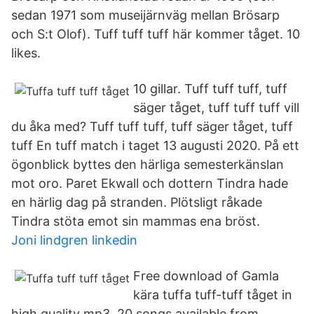
sedan 1971 som museijärnväg mellan Brösarp
och S:t Olof). Tuff tuff tuff här kommer tåget. 10
likes.
10 gillar. Tuff tuff tuff, tuff
säger tåget, tuff tuff tuff vill
du åka med? Tuff tuff tuff, tuff säger tåget, tuff
tuff En tuff match i taget 13 augusti 2020. På ett
ögonblick byttes den härliga semesterkänslan
mot oro. Paret Ekwall och dottern Tindra hade
en härlig dag på stranden. Plötsligt råkade
Tindra stöta emot sin mammas ena bröst.
Joni lindgren linkedin
Free download of Gamla
kära tuffa tuff-tuff tåget in
high quality mp3. 20 songs available from