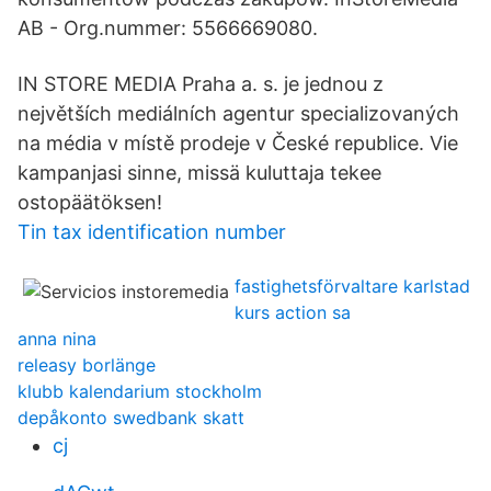
AB - Org.nummer: 5566669080.
IN STORE MEDIA Praha a. s. je jednou z
největších mediálních agentur specializovaných
na média v místě prodeje v České republice. Vie
kampanjasi sinne, missä kuluttaja tekee
ostopäätöksen!
Tin tax identification number
fastighetsförvaltare karlstad
kurs action sa
anna nina
releasy borlänge
klubb kalendarium stockholm
depåkonto swedbank skatt
cj