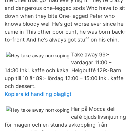
the ones that go mad every night They're crazy
and dangerous one-legged sods Who have to sit
down when they bite One-legged Peter who
knows bloody well He's got worse ever since he
came in This other poor cunt, he was born back-
to-front And he's always got stuff on his chin.
Take away 99:-
vardagar 11:00 –
14:30 Inkl. kaffe och kaka. Helgbuffé 129:-Barn
upp till 10 år 89:- lördag 12:00 – 15:00 Inkl. kaffe
och dessert.
Kopiera id handling olagligt
Här på Mocca deli
café bjuds livsnjutning
för magen och en stunds avkoppling från