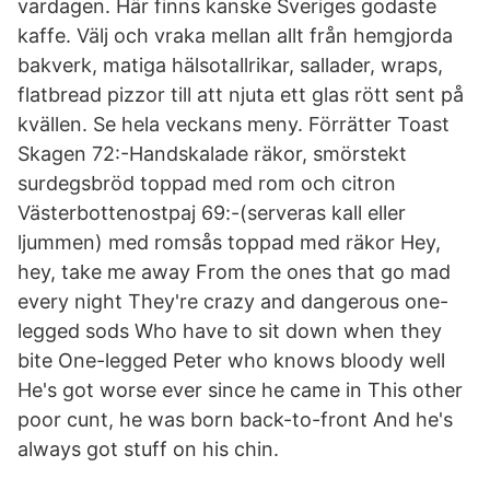
vardagen. Här finns kanske Sveriges godaste
kaffe. Välj och vraka mellan allt från hemgjorda
bakverk, matiga hälsotallrikar, sallader, wraps,
flatbread pizzor till att njuta ett glas rött sent på
kvällen. Se hela veckans meny. Förrätter Toast
Skagen 72:-Handskalade räkor, smörstekt
surdegsbröd toppad med rom och citron
Västerbottenostpaj 69:-(serveras kall eller
ljummen) med romsås toppad med räkor Hey,
hey, take me away From the ones that go mad
every night They're crazy and dangerous one-
legged sods Who have to sit down when they
bite One-legged Peter who knows bloody well
He's got worse ever since he came in This other
poor cunt, he was born back-to-front And he's
always got stuff on his chin.