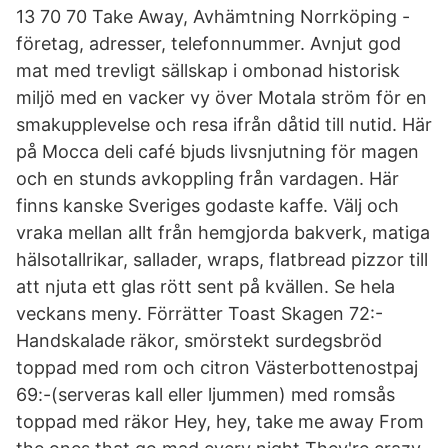
13 70 70 Take Away, Avhämtning Norrköping -
företag, adresser, telefonnummer. Avnjut god
mat med trevligt sällskap i ombonad historisk
miljö med en vacker vy över Motala ström för en
smakupplevelse och resa ifrån dåtid till nutid. Här
på Mocca deli café bjuds livsnjutning för magen
och en stunds avkoppling från vardagen. Här
finns kanske Sveriges godaste kaffe. Välj och
vraka mellan allt från hemgjorda bakverk, matiga
hälsotallrikar, sallader, wraps, flatbread pizzor till
att njuta ett glas rött sent på kvällen. Se hela
veckans meny. Förrätter Toast Skagen 72:-
Handskalade räkor, smörstekt surdegsbröd
toppad med rom och citron Västerbottenostpaj
69:-(serveras kall eller ljummen) med romsås
toppad med räkor Hey, hey, take me away From