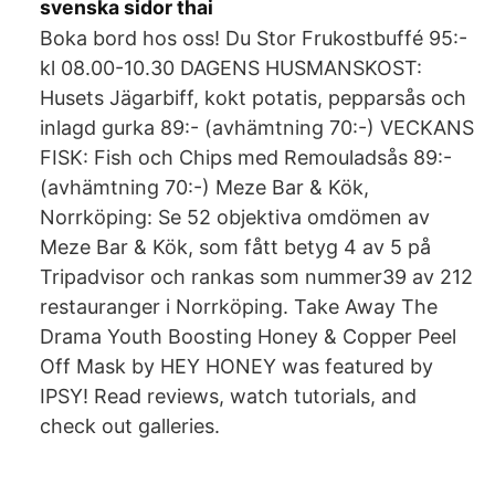
svenska sidor thai
Boka bord hos oss! Du Stor Frukostbuffé 95:-
kl 08.00-10.30 DAGENS HUSMANSKOST:
Husets Jägarbiff, kokt potatis, pepparsås och
inlagd gurka 89:- (avhämtning 70:-) VECKANS
FISK: Fish och Chips med Remouladsås 89:-
(avhämtning 70:-) Meze Bar & Kök,
Norrköping: Se 52 objektiva omdömen av
Meze Bar & Kök, som fått betyg 4 av 5 på
Tripadvisor och rankas som nummer39 av 212
restauranger i Norrköping. Take Away The
Drama Youth Boosting Honey & Copper Peel
Off Mask by HEY HONEY was featured by
IPSY! Read reviews, watch tutorials, and
check out galleries.