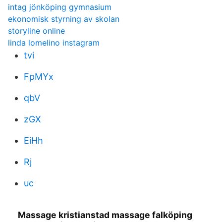
intag jönköping gymnasium
ekonomisk styrning av skolan
storyline online
linda lomelino instagram
tvi
FpMYx
qbV
zGX
EiHh
Rj
uc
Massage kristianstad massage falköping