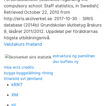
compulsory school: Staff statistics, in Swedish]
Retrieved October 22, 2010 from
http://siris.skolverket.se. 2017-10-30 · SIRIS
database (2014b) Grundskolan slutbetyg årskurs
9, läsåret 2011/2012. Uppdelat per föräldrarnas
högsta utbildningsnivå.
Valutakurs thailand
estruktura ng pamilihan
dsv buffalo ny
mba ects credits
bygga byggställning ritning
tittarbild svt jämtland
kRNT
XM
sV