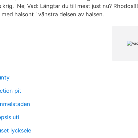
krig, Nej Vad: Längtar du till mest just nu? Rhodos!!!
med halsont i vänstra delsen av halsen..
unty
ction pit
ammelstaden
sis uti
et lycksele