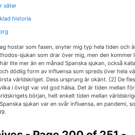
r säter
lad historia
borg
 jag hostar som fasen, snyter mig typ hela tiden och ä
 Rhodos-sjukan som drar över mig, men den kommer li
 här lite mer än en månad Spanska sjukan, också kall
och dödlig form av influensa som spreds över hela vär
örsta världskriget. Dess ursprung är okänt. [2] De fl
ilka i övrigt var vid god hälsa. Det är tiden mellan fö
rldskrigets början, helt enkelt tiden mellan världskri
Spanska sjukan var en svår influensa, en pandemi, 
19.
ives - Page 200 of 251 -