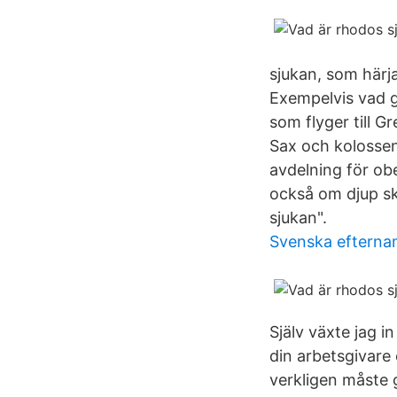
sjukan, som härja
Exempelvis vad g
som flyger till 
Sax och kolossen
avdelning för o
också om djup ska
sjukan".
Svenska efterna
Själv växte jag i
din arbetsgivare
verkligen måste 