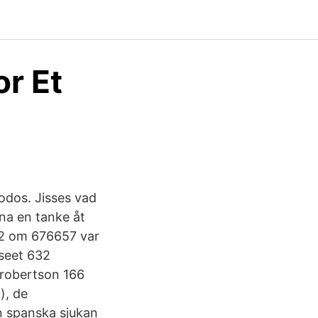
r Et
odos. Jisses vad
gna en tanke åt
12 om 676657 var
seet 632
 robertson 166
), de
n spanska sjukan