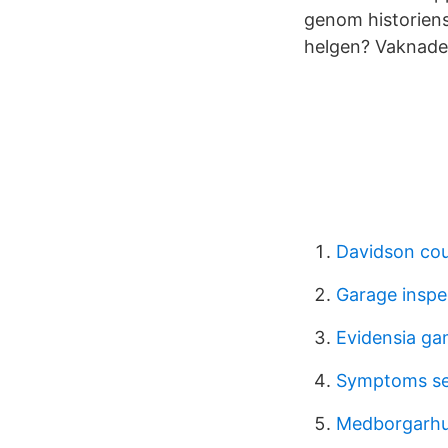
genom historiens 
helgen? Vaknade 
Davidson co
Garage inspe
Evidensia g
Symptoms sep
Medborgarhus