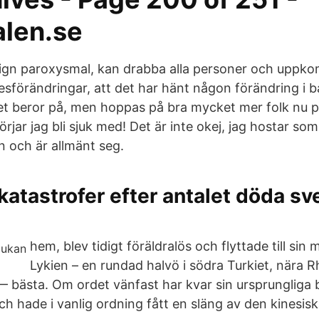
len.se
enign paroxysmal, kan drabba alla personer och uppko
gesförändringar, att det har hänt någon förändring i 
t beror på, men hoppas på bra mycket mer folk nu p
börjar jag bli sjuk med! Det är inte okej, jag hostar so
n och är allmänt seg.
 katastrofer efter antalet döda sv
hem, blev tidigt föräldralös och flyttade till sin 
Lykien – en rundad halvö i södra Turkiet, nära 
— bästa. Om ordet vänfast har kvar sin ursprungliga b
ch hade i vanlig ordning fått en släng av den kinesisk