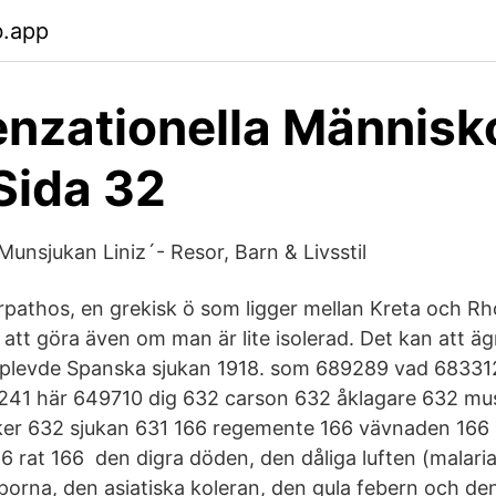
b.app
nzationella Människo
Sida 32
Munsjukan Liniz´- Resor, Barn & Livsstil
arpathos, en grekisk ö som ligger mellan Kreta och Rh
 att göra även om man är lite isolerad. Det kan att ä
upplevde Spanska sjukan 1918. som 689289 vad 6833
41 här 649710 dig 632 carson 632 åklagare 632 mu
ker 632 sjukan 631 166 regemente 166 vävnaden 166
6 rat 166 den digra döden, den dåliga luften (malaria
rna, den asiatiska koleran, den gula febern och de