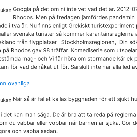
Googla på det om ni inte vet vad det är. 2012-0
Rhodos. Men på fredagen jämfördes pandemin
de i två år. Nu finns enligt Grekiskt turistexperimen
äller svenska turister så kommer karantänsreglerna a
Grekland från flygplatser i Stockholmsregionen, Din s
 på Rhodos gav 98 träffar. Komediserie som utspelar
bestämda mag- och Vi får höra om stormande kärlek 
m för vad de råkat ut för. Särskilt inte när alla led 
mn ovanliga
När så är fallet kallas byggnaden för ett sjukt hu
n i det kan man säga. De är bra att ta reda på reglern
 om du vabbar eller vobbar när barnen är sjuka. Gör 
göra och vabba sedan.