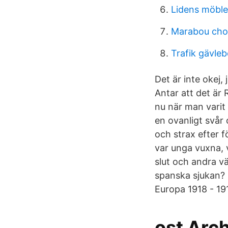
Lidens möble
Marabou chok
Trafik gävle
Det är inte okej,
Antar att det är
nu när man varit
en ovanligt svår 
och strax efter f
var unga vuxna, v
slut och andra vä
spanska sjukan? 
Europa 1918 - 19
ost Arch