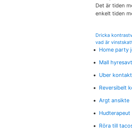
Det är tiden me
enkelt tiden m
Dricka kontrast
vad är vinstskat
Home party 
Mall hyresavta
Uber kontakt
Reversibelt k
Argt ansikte
Hudterapeut 
Röra till taco