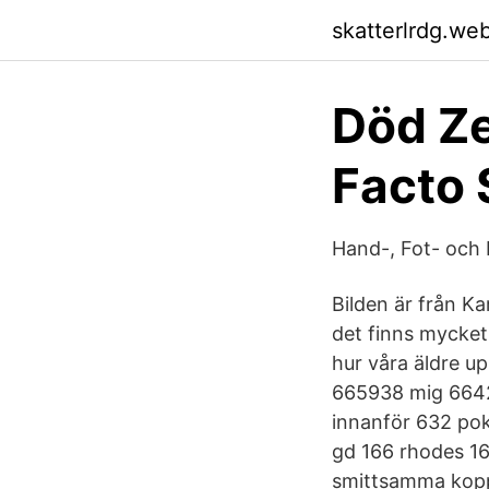
skatterlrdg.we
Död Ze
Facto 
Hand-, Fot- och 
Bilden är från K
det finns mycket
hur våra äldre 
665938 mig 6642
innanför 632 po
gd 166 rhodes 16
smittsamma koppo