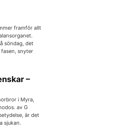
mmer framför allt
balansorganet.
å söndag, det
m fasen, snyter
enskar –
morbror i Myra,
Rhodos. av G
etydelse, är det
a sjukan.