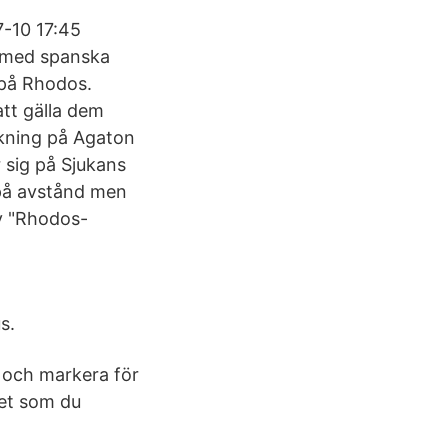
7-10 17:45
 med spanska
t på Rhodos.
tt gälla dem
ökning på Agaton
 sig på Sjukans
på avstånd men
av "Rhodos-
s.
a och markera för
det som du