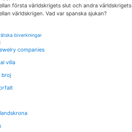
llan första världskrigets slut och andra världskrigets
ellan världskrigen. Vad var spanska sjukan?
vätska biverkningar
t
jewelry companies
l villa
 broj
orfalt
landskrona
s