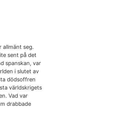
r allmänt seg.
te sent på det
ad spanskan, var
lden i slutet av
esta dödsoffren
rsta världskrigets
gen. Vad var
som drabbade