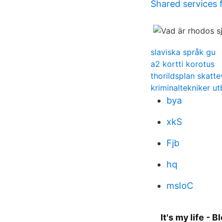
Shared services 
slaviska språk gu
a2 kortti korotus
thorildsplan skatte
kriminaltekniker ut
bya
xkS
Fjb
hq
msIoC
It's my life - 